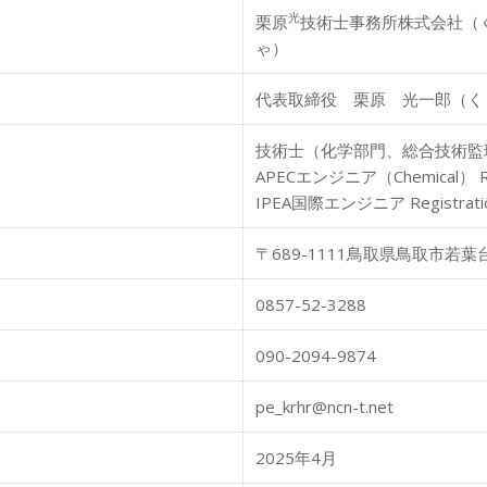
光
栗原
技術士事務所株式会社（
ゃ）
代表取締役 栗原 光一郎（く
技術士（化学部門、総合技術監理部
APECエンジニア（Chemical） Regi
IPEA国際エンジニア Registration
〒689-1111鳥取県鳥取市若葉台
0857-52-3288
090-2094-9874
pe_krhr@ncn-t.net
2025年4月