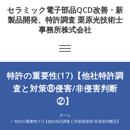
Skip
セラミック電子部品QCD改善・新
to
content
製品開発、特許調査 栗原光技術士
事務所株式会社
Toggle
navigation
特許の重要性(17)【他社特許調
査と対策⑧侵害/非侵害判断
②】
ホーム
特許の重要性(17)【他社特許調査と対策⑧侵害/非侵害判断②】