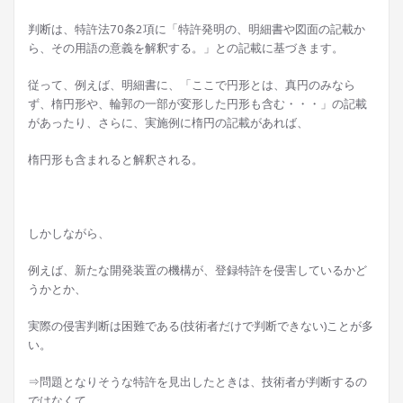
判断は、特許法70条2項に「特許発明の、明細書や図面の記載か
ら、その用語の意義を解釈する。」との記載に基づきます。
従って、例えば、明細書に、「ここで円形とは、真円のみなら
ず、楕円形や、輪郭の一部が変形した円形も含む・・・」の記載
があったり、さらに、実施例に楕円の記載があれば、
楕円形も含まれると解釈される。
しかしながら、
例えば、新たな開発装置の機構が、登録特許を侵害しているかど
うかとか、
実際の侵害判断は困難である(技術者だけで判断できない)ことが多
い。
⇒問題となりそうな特許を見出したときは、技術者が判断するの
ではなくて、